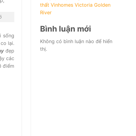
thất Vinhomes Victoria Golden
River
ỏ
Bình luận mới
i sống
Không có bình luận nào để hiển
o lại.
thị.
ày
đẹp
ậy các
ẽ điểm