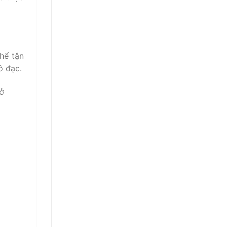
hể tận
ồ đạc.
 ở