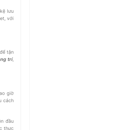
kệ lưu
et, với
 để tận
ang trí
,
ao giờ
u cách
ên đầu
c thực