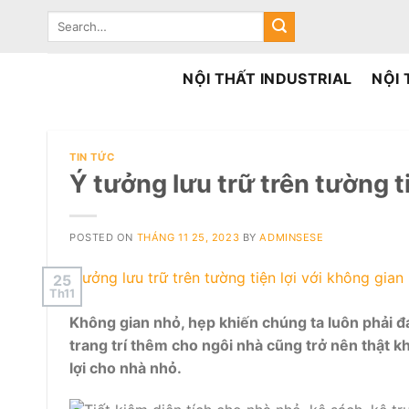
Skip
Search
to
for:
content
NỘI THẤT INDUSTRIAL
NỘI
TIN TỨC
Ý tưởng lưu trữ trên tường t
POSTED ON
THÁNG 11 25, 2023
BY
ADMINSESE
25
Th11
Không gian nhỏ, hẹp khiến chúng ta luôn phải đ
trang trí thêm cho ngôi nhà cũng trở nên thật kh
lợi cho nhà nhỏ.