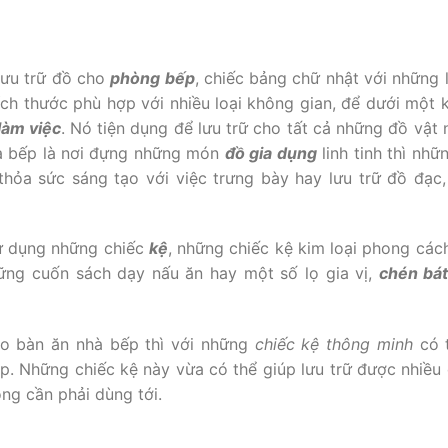
lưu trữ đồ cho
phòng bếp
, chiếc bảng chữ nhật với những 
ch thước phù hợp với nhiều loại không gian, để dưới một k
làm việc
. Nó tiện dụng để lưu trữ cho tất cả những đồ vật
hà bếp là nơi đựng những món
đồ gia dụng
linh tinh thì nhữ
thỏa sức sáng tạo với việc trưng bày hay lưu trữ đồ đạc,
sử dụng những chiếc
kệ
, những chiếc kệ kim loại phong các
ững cuốn sách dạy nấu ăn hay một số lọ gia vị,
chén bá
o bàn ăn nhà bếp thì với những
chiếc kệ thông minh
có 
p. Những chiếc kệ này vừa có thể giúp lưu trữ được nhiều 
ng cần phải dùng tới.