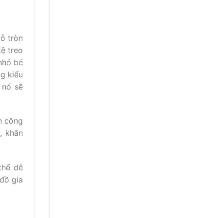
lỗ tròn
ệ treo
 nhỏ bé
ng kiểu
 nó sẽ
h công
t
, khăn
thể dễ
đồ gia