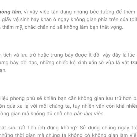
hòng tắm
, vì vậy việc tận dụng những bức tường để thêm 
, giấy vệ sinh hay khăn ở ngay không gian phía trên của toil
nh thẩm mỹ, chắc chắn nó sẽ không làm bạn thất vọng.
 tích và lưu trữ hoặc trưng bày được ít đồ, vậy đây là lúc
rưng bày đồ đạc, những chiếc kệ xinh xắn sẽ vừa là vật
tr
ạn.
 liệu phong phú sẽ khiến bạn cần không gian lưu trữ hơn b
òn quá xa lạ với mỗi chúng ta, tuy nhiên vẫn còn khá nhiề
không gian mà không đủ chỗ cho
bàn làm việc
.
ật sựu rất tiện ích đúng không? Sử dụng chúng ngay tr
 những thời gian mà chúng ta không có không gian làm việ