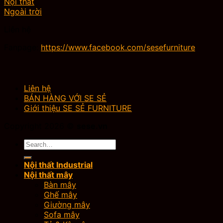
Nội thất
Ngoài trời
Liên hệ
Fanpage:
https://www.facebook.com/sesefurniture
Liên hệ
BÁN HÀNG VỚI SE SẺ
Giới thiệu SE SẺ FURNITURE
Copyright 2026 ©
sese.vn
Search
for:
Nội thất Industrial
Nội thất mây
Bàn mây
Ghế mây
Giường mây
Sofa mây