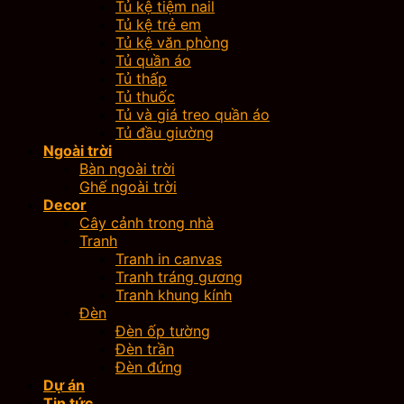
Tủ kệ tiệm nail
Tủ kệ trẻ em
Tủ kệ văn phòng
Tủ quần áo
Tủ thấp
Tủ thuốc
Tủ và giá treo quần áo
Tủ đầu giường
Ngoài trời
Bàn ngoài trời
Ghế ngoài trời
Decor
Cây cảnh trong nhà
Tranh
Tranh in canvas
Tranh tráng gương
Tranh khung kính
Đèn
Đèn ốp tường
Đèn trần
Đèn đứng
Dự án
Tin tức