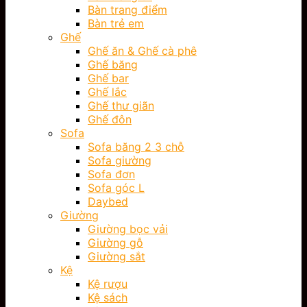
Bàn trang điểm
Bàn trẻ em
Ghế
Ghế ăn & Ghế cà phê
Ghế băng
Ghế bar
Ghế lắc
Ghế thư giãn
Ghế đôn
Sofa
Sofa băng 2 3 chỗ
Sofa giường
Sofa đơn
Sofa góc L
Daybed
Giường
Giường bọc vải
Giường gỗ
Giường sắt
Kệ
Kệ rượu
Kệ sách