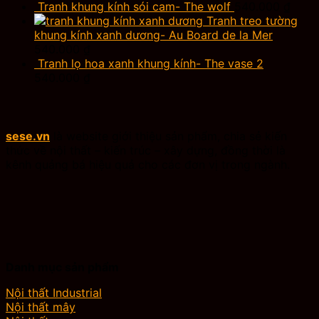
Tranh khung kính sói cam- The wolf
540.000
₫
Tranh treo tường
khung kính xanh dương- Au Board de la Mer
540.000
₫
Tranh lọ hoa xanh khung kính- The vase 2
540.000
₫
sese.vn
là website giới thiệu sản phẩm, chia sẻ kiến
thức về nội thất – kiến trúc – xây dựng, đồng thời là
kênh quảng bá hiệu quả cho các đơn vị trong ngành.
Danh mục sản phẩm
Nội thất Industrial
Nội thất mây