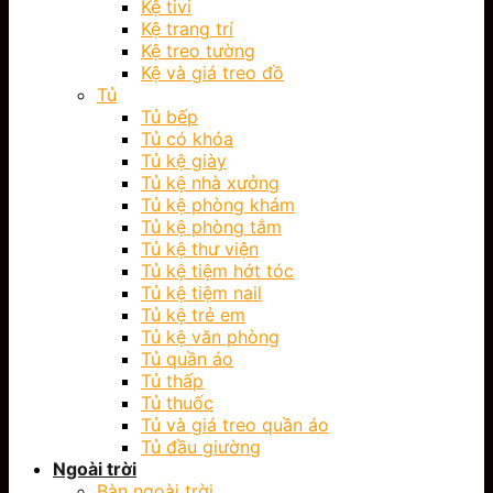
Kệ tivi
Kệ trang trí
Kệ treo tường
Kệ và giá treo đồ
Tủ
Tủ bếp
Tủ có khóa
Tủ kệ giày
Tủ kệ nhà xưởng
Tủ kệ phòng khám
Tủ kệ phòng tắm
Tủ kệ thư viện
Tủ kệ tiệm hớt tóc
Tủ kệ tiệm nail
Tủ kệ trẻ em
Tủ kệ văn phòng
Tủ quần áo
Tủ thấp
Tủ thuốc
Tủ và giá treo quần áo
Tủ đầu giường
Ngoài trời
Bàn ngoài trời