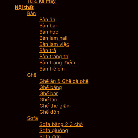
Tủ & Kệ mây
Nội thất
Bàn
Bàn ăn
Bàn bar
Bàn học
Bàn làm nail
Bàn làm việc
Bàn trà
Bàn trang trí
Bàn trang điểm
Bàn trẻ em
Ghế
Ghế ăn & Ghế cà phê
Ghế băng
Ghế bar
Ghế lắc
Ghế thư giãn
Ghế đôn
Sofa
Sofa băng 2 3 chỗ
Sofa giường
Sofa đơn