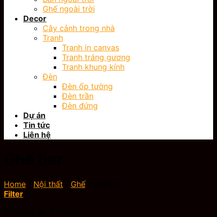
Ghế ngoài trời
Decor
Cây cảnh trong nhà
Tranh
Tranh in canvas
Tranh tráng gương
Tranh khung kính
Đèn
Đèn ốp tường
Đèn trần
Đèn đứng
Dự án
Tin tức
Liên hệ
Ghế bar
Home
/
Nội thất
/
Ghế
/
Ghế bar
Filter
Showing all 2 results