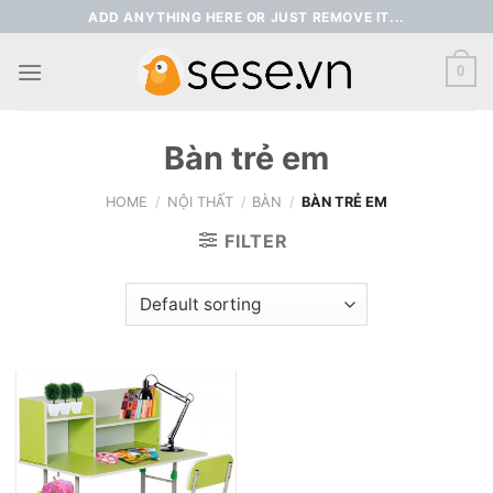
Skip
ADD ANYTHING HERE OR JUST REMOVE IT...
to
content
0
Bàn trẻ em
HOME
/
NỘI THẤT
/
BÀN
/
BÀN TRẺ EM
FILTER