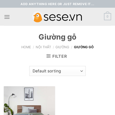
Skip
ADD ANYTHING HERE OR JUST REMOVE IT...
to
content
0
Giường gỗ
HOME
/
NỘI THẤT
/
GIƯỜNG
/
GIƯỜNG GỖ
FILTER