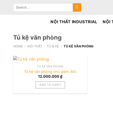
Skip
Search
to
for:
content
NỘI THẤT INDUSTRIAL
NỘI
Tủ kệ văn phòng
HOME
/
NỘI THẤT
/
TỦ & KỆ
/
TỦ KỆ VĂN PHÒNG
TỦ KỆ VĂN PHÒNG
Tủ kệ văn phòng cho giám đốc
12.000.000
₫
ADD TO CART