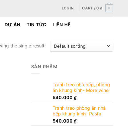
0
LOGIN
CART /
0
₫
DỰ ÁN
TIN TỨC
LIÊN HỆ
ing the single result
SẢN PHẨM
Tranh treo nhà bếp, phòng
ăn khung kính- More wine
540.000
₫
Tranh treo phòng ăn nhà
bếp khung kính- Pasta
540.000
₫