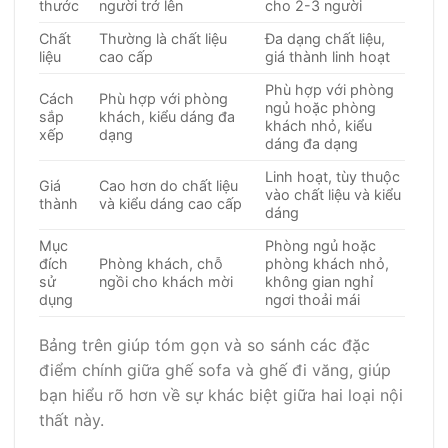
thước
người trở lên
cho 2-3 người
Chất
Thường là chất liệu
Đa dạng chất liệu,
liệu
cao cấp
giá thành linh hoạt
Phù hợp với phòng
Cách
Phù hợp với phòng
ngủ hoặc phòng
sắp
khách, kiểu dáng đa
khách nhỏ, kiểu
xếp
dạng
dáng đa dạng
Linh hoạt, tùy thuộc
Giá
Cao hơn do chất liệu
vào chất liệu và kiểu
thành
và kiểu dáng cao cấp
dáng
Mục
Phòng ngủ hoặc
đích
Phòng khách, chỗ
phòng khách nhỏ,
sử
ngồi cho khách mời
không gian nghỉ
dụng
ngơi thoải mái
Bảng trên giúp tóm gọn và so sánh các đặc
điểm chính giữa ghế sofa và ghế đi văng, giúp
bạn hiểu rõ hơn về sự khác biệt giữa hai loại nội
thất này.