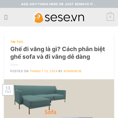
Skip
ADD ANYTHING HERE OR JUST REMOVE IT...
to
content
0
TIN TỨC
Ghế đi văng là gì? Cách phân biệt
ghế sofa và đi văng dễ dàng
POSTED ON
THÁNG 7 13, 2024
BY
ADMINSESE
13
Th7