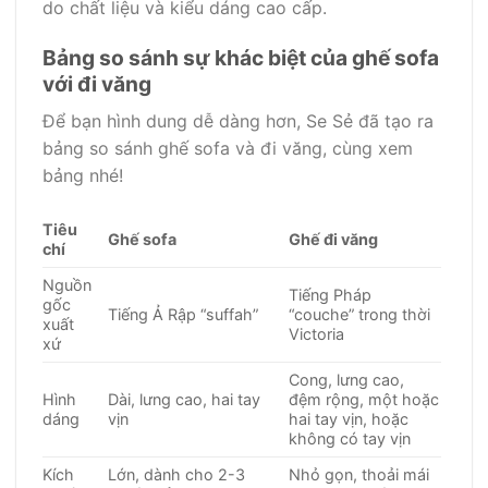
do chất liệu và kiểu dáng cao cấp.
Bảng so sánh sự khác biệt của ghế sofa
với đi văng
Để bạn hình dung dễ dàng hơn, Se Sẻ đã tạo ra
bảng so sánh ghế sofa và đi văng, cùng xem
bảng nhé!
Tiêu
Ghế sofa
Ghế đi văng
chí
Nguồn
Tiếng Pháp
gốc
Tiếng Ả Rập “suffah”
“couche” trong thời
xuất
Victoria
xứ
Cong, lưng cao,
Hình
Dài, lưng cao, hai tay
đệm rộng, một hoặc
dáng
vịn
hai tay vịn, hoặc
không có tay vịn
Kích
Lớn, dành cho 2-3
Nhỏ gọn, thoải mái