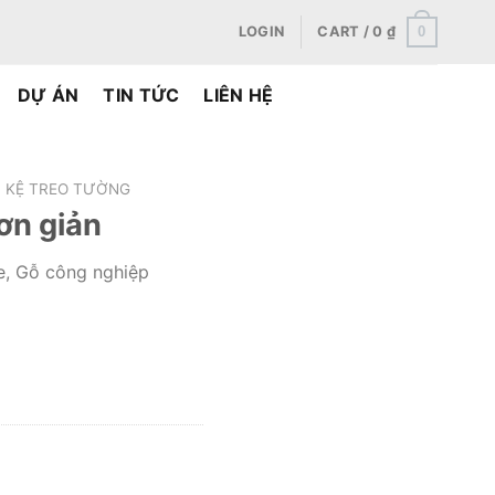
0
LOGIN
CART /
0
₫
DỰ ÁN
TIN TỨC
LIÊN HỆ
KỆ TREO TƯỜNG
ơn giản
ne, Gỗ công nghiệp