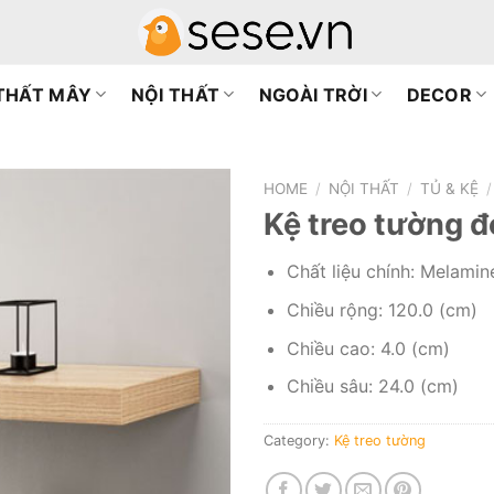
 THẤT MÂY
NỘI THẤT
NGOÀI TRỜI
DECOR
HOME
/
NỘI THẤT
/
TỦ & KỆ
/
Kệ treo tường đ
Chất liệu chính: Melami
Chiều rộng: 120.0 (cm)
Chiều cao: 4.0 (cm)
Chiều sâu: 24.0 (cm)
Category:
Kệ treo tường