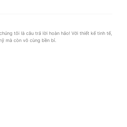
g tôi là câu trả lời hoàn hảo! Với thiết kế tinh tế,
ỹ mà còn vô cùng bền bỉ.