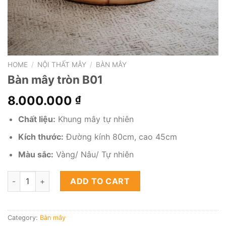
HOME
/
NỘI THẤT MÂY
/
BÀN MÂY
Bàn mây tròn B01
8.000.000
₫
Chất liệu:
Khung mây tự nhiên
Kích thước:
Đường kính 80cm, cao 45cm
Màu sắc:
Vàng/ Nâu/ Tự nhiên
Bàn mây tròn B01 quantity
ADD TO CART
Category:
Bàn mây