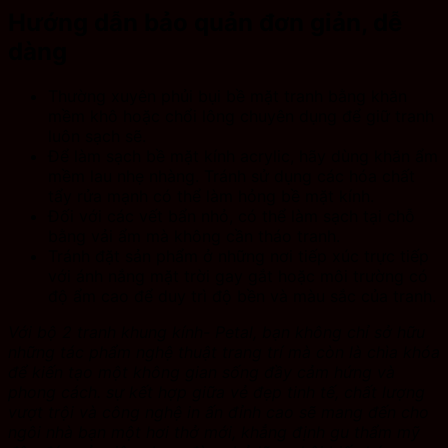
Hướng dẫn bảo quản đơn giản, dễ
dàng
Thường xuyên phủi bụi bề mặt tranh bằng khăn
mềm khô hoặc chổi lông chuyên dụng để giữ tranh
luôn sạch sẽ.
Để làm sạch bề mặt kính acrylic, hãy dùng khăn ẩm
mềm lau nhẹ nhàng. Tránh sử dụng các hóa chất
tẩy rửa mạnh có thể làm hỏng bề mặt kính.
Đối với các vết bẩn nhỏ, có thể làm sạch tại chỗ
bằng vải ẩm mà không cần tháo tranh.
Tránh đặt sản phẩm ở những nơi tiếp xúc trực tiếp
với ánh nắng mặt trời gay gắt hoặc môi trường có
độ ẩm cao để duy trì độ bền và màu sắc của tranh.
Với bộ 2 tranh khung kính- Petal, bạn không chỉ sở hữu
những tác phẩm nghệ thuật trang trí mà còn là chìa khóa
để kiến tạo một không gian sống đầy cảm hứng và
phong cách. sự kết hợp giữa vẻ đẹp tinh tế, chất lượng
vượt trội và công nghệ in ấn đỉnh cao sẽ mang đến cho
ngôi nhà bạn một hơi thở mới, khẳng định gu thẩm mỹ