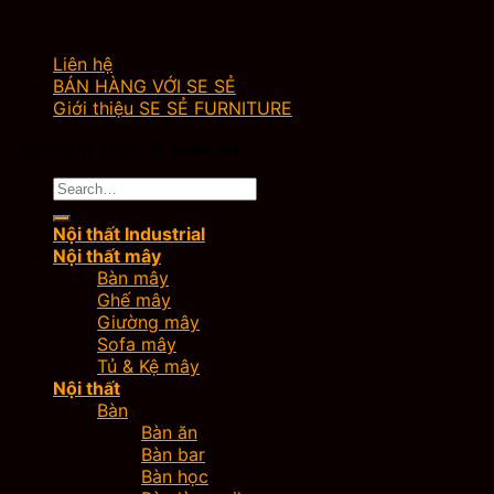
Liên hệ
BÁN HÀNG VỚI SE SẺ
Giới thiệu SE SẺ FURNITURE
Copyright 2026 ©
sese.vn
Search
for:
Nội thất Industrial
Nội thất mây
Bàn mây
Ghế mây
Giường mây
Sofa mây
Tủ & Kệ mây
Nội thất
Bàn
Bàn ăn
Bàn bar
Bàn học