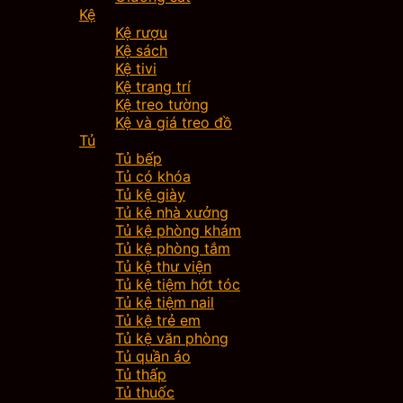
Kệ
Kệ rượu
Kệ sách
Kệ tivi
Kệ trang trí
Kệ treo tường
Kệ và giá treo đồ
Tủ
Tủ bếp
Tủ có khóa
Tủ kệ giày
Tủ kệ nhà xưởng
Tủ kệ phòng khám
Tủ kệ phòng tắm
Tủ kệ thư viện
Tủ kệ tiệm hớt tóc
Tủ kệ tiệm nail
Tủ kệ trẻ em
Tủ kệ văn phòng
Tủ quần áo
Tủ thấp
Tủ thuốc