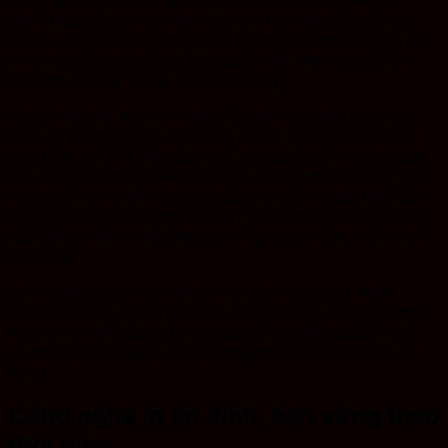
chân thực, đồng thời đảm bảo an toàn nhờ khả năng
chống vỡ và trọng lượng nhẹ. Bề mặt kính còn đóng vai
trò như một lớp bảo vệ hiệu quả, hạn chế bụi bẩn, ẩm
mốc và các tác động từ môi trường.
Phần hình ảnh được in trên giấy ảnh chuyên dụng cao
cấp với bề mặt mịn, giúp tăng chiều sâu và độ sắc nét
cho từng chi tiết. Màu sắc giữ được độ tươi mới lâu dài,
hạn chế phai màu theo thời gian. Khung tranh được chế
tác từ gỗ tự nhiên hoặc composite chắc chắn, thiết kế
tinh tế, vừa bảo vệ vừa tôn lên vẻ sang trọng của tổng
thể, đồng thời có khả năng chống cong vênh, mối mọt
hiệu quả.
Sản phẩm được hoàn thiện trọn bộ với khung, kính
acrylic và ván hậu chắc chắn, lắp ráp sẵn sàng để treo
ngay khi nhận. Bề mặt kính còn được phủ lớp dán bảo
vệ, giúp giữ độ sáng bóng và nguyên vẹn trước khi sử
dụng.
Công nghệ in ấn đỉnh, bền vững theo
thời gian