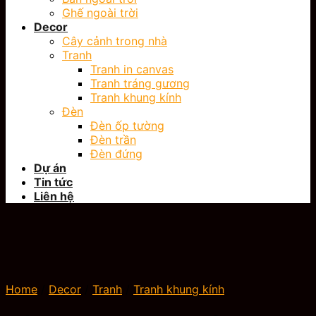
Ghế ngoài trời
Decor
Cây cảnh trong nhà
Tranh
Tranh in canvas
Tranh tráng gương
Tranh khung kính
Đèn
Đèn ốp tường
Đèn trần
Đèn đứng
Dự án
Tin tức
Liên hệ
Home
/
Decor
/
Tranh
/
Tranh khung kính