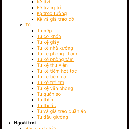
Kệ tivi
Kệ trang trí
Kệ treo tường
Kệ và giá treo đồ
Tủ
Tủ bếp
Tủ có khóa
Tủ kệ giày
Tủ kệ nhà xưởng
Tủ kệ phòng khám
Tủ kệ phòng tắm
Tủ kệ thư viện
Tủ kệ tiệm hớt tóc
Tủ kệ tiệm nail
Tủ kệ trẻ em
Tủ kệ văn phòng
Tủ quần áo
Tủ thấp
Tủ thuốc
Tủ và giá treo quần áo
Tủ đầu giường
Ngoài trời
Bàn ngoài trời