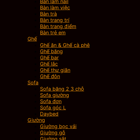
Bàn làm nail
Bàn làm việc
Bàn trà
Bàn trang trí
Bàn trang điểm
Bàn trẻ em
Ghế
Ghế ăn & Ghế cà phê
Ghế băng
Ghế bar
Ghế lắc
Ghế thư giãn
Ghế đôn
Sofa
Sofa băng 2 3 chỗ
Sofa giường
Sofa đơn
Sofa góc L
Daybed
Giường
Giường bọc vải
Giường gỗ
Giường sắt