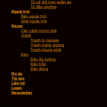
Tủ và giá treo quần áo
Tủ đầu giường
Ngoài trời
Bàn ngoài trời
Ghế ngoài trời
Decor
Cây cảnh trong nhà
Tranh
Tranh in canvas
Tranh tráng gương
Tranh khung kính
Đèn
Đèn ốp tường
Đèn trần
Đèn đứng
Dự án
Tin tức
Liên hệ
Login
Newsletter