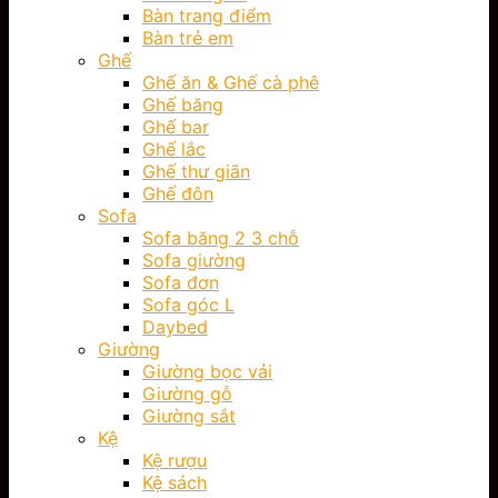
Bàn trang điểm
Bàn trẻ em
Ghế
Ghế ăn & Ghế cà phê
Ghế băng
Ghế bar
Ghế lắc
Ghế thư giãn
Ghế đôn
Sofa
Sofa băng 2 3 chỗ
Sofa giường
Sofa đơn
Sofa góc L
Daybed
Giường
Giường bọc vải
Giường gỗ
Giường sắt
Kệ
Kệ rượu
Kệ sách