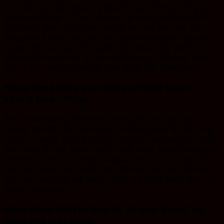
cho những ai yêu thích vẻ đẹp tối giản nhưng vẫn giàu
tính nghệ thuật. Với sự kết hợp hài hòa giữa hình khối
mềm mại, gam màu trầm tinh tế và chất liệu cao cấp,
sản phẩm không chỉ giúp làm đẹp không gian mà còn
mang đến cảm giác thư giãn, cân bằng. Đây chính là
điểm nhấn hoàn hảo để bạn thể hiện gu thẩm mỹ hiện
đại và tạo nên một không gian sống đầy cảm hứng.
Nâng tầm không gian sống với bộ 2 tranh
khung kính – Petal
Bộ 2 tranh khung kính Petal mang đến vẻ đẹp nhẹ
nhàng, tinh tế, lấy cảm hứng từ những cánh lá mềm mại
trong tự nhiên. Không chỉ đơn thuần là vật trang trí, mỗi
bức tranh là một điểm chạm nghệ thuật, giúp không gian
trở nên hài hòa, sâu lắng và giàu cảm xúc hơn. Sự kết
hợp giữa gam màu xanh trầm hiện đại và chất liệu cao
cấp tạo nên tổng thể sang trọng, dễ dàng nâng tầm mọi
không gian sống.
Điểm nhấn thiết kế tinh tế: Vẻ đẹp “Petal” lay
động mọi giác quan