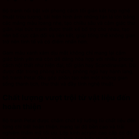
Bộ tranh nổi bật với phong cách tối giản kết hợp nghệ
thuật trừu tượng, tái hiện hình ảnh những tán lá lớn bằng
các mảng màu loang nhẹ, tạo chiều sâu và cảm giác thư
giãn. Hai bức tranh được thiết kế bổ trợ cho nhau, tạo
nên bố cục cân đối và liên kết, giúp tổng thể không gian
trở nên tinh tế và có điểm nhấn hơn.
Gam màu xanh xám dịu mắt không chỉ mang lại cảm
giác bình yên mà còn dễ dàng hòa hợp với nhiều phong
cách nội thất như hiện đại, tối giản hay Scandinavian. Dù
được đặt trong phòng khách, phòng ngủ hay hành lang,
bộ tranh Petal đều góp phần tạo nên một không gian
sống thanh lịch, thư thái và đầy tính nghệ thuật.
Chất lượng vượt trội từ vật liệu đến
hoàn thiện
Bộ tranh Petal được chăm chút kỹ lưỡng từ chất liệu đến
từng chi tiết hoàn thiện, mang lại độ bền cao và trải
nghiệm thẩm mỹ tối ưu. Lớp kính acrylic cao cấp có độ
trong suốt vượt trội, giúp hình ảnh hiển thị rõ nét và