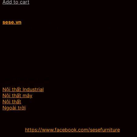
Add to cart
sese.vn
là website giới thiệu sản phẩm, chia sẻ kiến
thức về nội thất – kiến trúc – xây dựng, đồng thời là
kênh quảng bá hiệu quả cho các đơn vị trong ngành.
Danh mục sản phẩm
Nội thất Industrial
Nội thất mây
Nội thất
Ngoài trời
Liên hệ
Fanpage:
https://www.facebook.com/sesefurniture