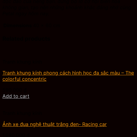
độc đáo của riêng bạn. đừng bỏ lỡ cơ hội biến hóa
không gian, tạo nên những khoảnh khắc đáng nhớ cùng
Petal ngay hôm nay.
Dimensions
40 × 60 cm
Related products
Tranh khung kính
Tranh khung kính phong cách hình học đa sắc màu – The
colorful concentric
590.000
₫
Add to cart
Tranh khung kính
Ảnh xe đua nghệ thuật trắng đen- Racing car
1.080.000
₫