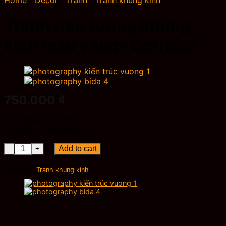
Home
/
Decor
/
Tranh
/
Tranh khung kính
Tranh treo tường khung
kính màu vàng- Corridor
750.000
₫
Kích thước: 40×50
Chất liệu: Taka vàng
Tranh treo tường khung kính màu vàng- Corridor quantity
Add to cart
Category:
Tranh khung kính