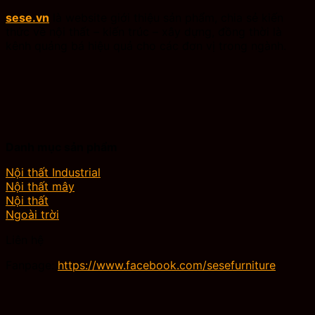
sese.vn
là website giới thiệu sản phẩm, chia sẻ kiến
thức về nội thất – kiến trúc – xây dựng, đồng thời là
kênh quảng bá hiệu quả cho các đơn vị trong ngành.
Danh mục sản phẩm
Nội thất Industrial
Nội thất mây
Nội thất
Ngoài trời
Liên hệ
Fanpage:
https://www.facebook.com/sesefurniture