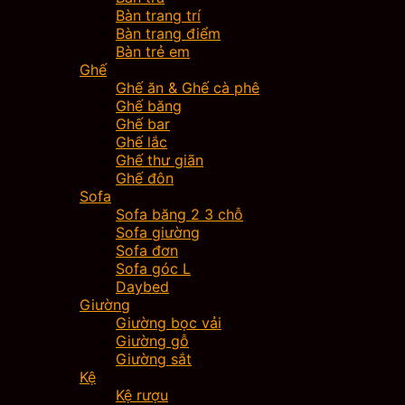
Bàn trang trí
Bàn trang điểm
Bàn trẻ em
Ghế
Ghế ăn & Ghế cà phê
Ghế băng
Ghế bar
Ghế lắc
Ghế thư giãn
Ghế đôn
Sofa
Sofa băng 2 3 chỗ
Sofa giường
Sofa đơn
Sofa góc L
Daybed
Giường
Giường bọc vải
Giường gỗ
Giường sắt
Kệ
Kệ rượu