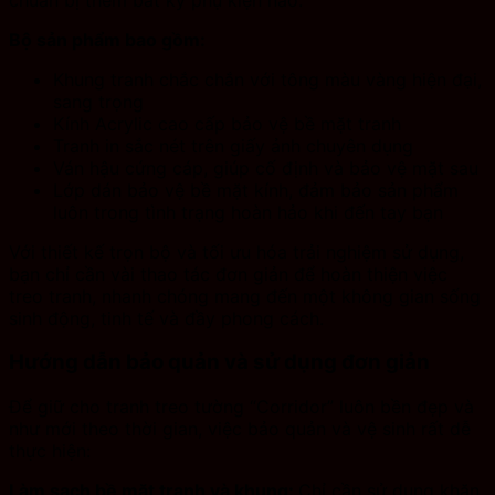
Bộ sản phẩm bao gồm:
Khung tranh chắc chắn với tông màu vàng hiện đại,
sang trọng
Kính Acrylic cao cấp bảo vệ bề mặt tranh
Tranh in sắc nét trên giấy ảnh chuyên dụng
Ván hậu cứng cáp, giúp cố định và bảo vệ mặt sau
Lớp dán bảo vệ bề mặt kính, đảm bảo sản phẩm
luôn trong tình trạng hoàn hảo khi đến tay bạn
Với thiết kế trọn bộ và tối ưu hóa trải nghiệm sử dụng,
bạn chỉ cần vài thao tác đơn giản để hoàn thiện việc
treo tranh, nhanh chóng mang đến một không gian sống
sinh động, tinh tế và đầy phong cách.
Hướng dẫn bảo quản và sử dụng đơn giản
Để giữ cho tranh treo tường “Corridor” luôn bền đẹp và
như mới theo thời gian, việc bảo quản và vệ sinh rất dễ
thực hiện:
Làm sạch bề mặt tranh và khung:
Chỉ cần sử dụng khăn