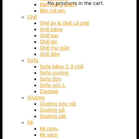
No products in the cart.
Bàn trang điểm
Bàn trẻ em
Ghế
Ghế ăn & Ghế cà phê
Ghế băng
Ghế bar
Ghế lắc
Ghế thư giãn
Ghế đôn
Sofa
Sofa băng 2 3 chỗ
Sofa giường
Sofa đơn
Sofa góc L
Daybed
Giường
Giường bọc vải
Giường gỗ
Giường sắt
Kệ
Kệ rượu
Kệ sách