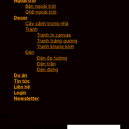
Ngoài trời
Bàn ngoài trời
Ghế ngoài trời
Decor
Cây cảnh trong nhà
Tranh
Tranh in canvas
Tranh tráng gương
Tranh khung kính
Đèn
Đèn ốp tường
Đèn trần
Đèn đứng
Dự án
Tin tức
Liên hệ
Login
Newsletter
Login
Username or email address
*