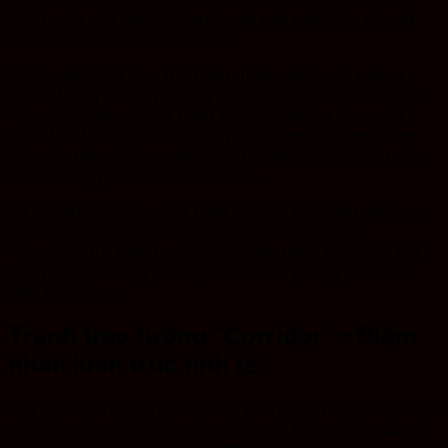
Tông màu chủ đạo là vàng be và nâu nhạt, tạo nên sự
hài hòa, thanh lịch và hiện đại.
Dù là một hành lang dài thiếu điểm nhấn, góc phòng
khách trống trải hay bất kỳ bức tường nào cần làm mới,
“Corridor” đều có khả năng biến đổi không gian một
cách tinh tế. Bức tranh không chỉ mang lại năng lượng
tích cực mà còn tạo chiều sâu thị giác, giúp không gian
trở nên rộng rãi và cuốn hút hơn.
Sự kết hợp hài hòa giữa thiết kế kiến trúc hiện đại, gam
màu vàng ấm áp và bố cục giàu chiều sâu giúp
“Corridor” trở thành một điểm nhấn nghệ thuật nổi bật,
đồng thời dễ dàng phù hợp với nhiều phong cách nội
thất khác nhau.
Tranh treo tường “Corridor” – Điểm
nhấn kiến trúc tinh tế
Tên gọi “Corridor” (Hành lang) không chỉ mô tả hình ảnh
mà còn gợi mở ý nghĩa về sự chuyển tiếp, chiều sâu và