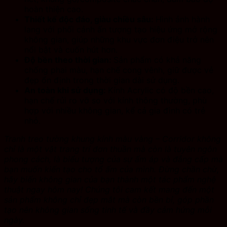
hoàn thiện cao.
Thiết kế độc đáo, giàu chiều sâu:
Hình ảnh hành
lang với phối cảnh ấn tượng tạo hiệu ứng mở rộng
không gian, giúp những khu vực đơn điệu trở nên
nổi bật và cuốn hút hơn.
Độ bền theo thời gian:
Sản phẩm có khả năng
chống phai màu, hạn chế cong vênh, giữ được vẻ
đẹp ổn định trong thời gian dài sử dụng.
An toàn khi sử dụng:
Kính Acrylic có độ bền cao,
hạn chế rủi ro vỡ so với kính thông thường, phù
hợp với nhiều không gian, kể cả gia đình có trẻ
nhỏ.
Tranh treo tường khung kính màu vàng – Corridor không
chỉ là một vật trang trí đơn thuần mà còn là tuyên ngôn
phong cách, là biểu tượng của sự ấm áp và đẳng cấp mà
bạn muốn kiến tạo cho tổ ấm của mình. Đừng chần chừ,
hãy biến không gian của bạn thành một tác phẩm nghệ
thuật ngay hôm nay! Chúng tôi cam kết mang đến một
sản phẩm không chỉ đẹp mắt mà còn bền bỉ, góp phần
tạo nên không gian sống tinh tế và đầy cảm hứng mỗi
ngày.