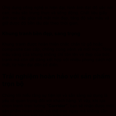
Ứng dụng công nghệ in hiện đại, hình ảnh đạt độ sắc nét
cao, màu sắc trung thực và sống động. Chất liệu giấy
ảnh cao cấp giúp bề mặt mịn đẹp, tăng độ sâu màu và
giữ được độ bền lâu dài theo thời gian.
Khung tranh bền đẹp, sang trọng
Khung tranh được hoàn thiện chắc chắn từ gỗ hoặc
composite cao cấp, chống cong vênh và mối mọt. Tông
màu vàng của khung không chỉ tôn lên vẻ đẹp của bức
tranh mà còn dễ dàng kết hợp với nhiều phong cách nội
thất, từ hiện đại đến cổ điển.
Trải nghiệm hoàn hảo với sản phẩm
trọn bộ
Chúng tôi hiểu rằng sự tiện lợi và sẵn sàng sử dụng là
yếu tố quan trọng đối với khách hàng. Vì vậy, khi lựa
chọn tranh treo tường
“Corridor”
, bạn sẽ nhận được một
sản phẩm hoàn chỉnh, có thể treo ngay mà không cần
chuẩn bị thêm bất kỳ phụ kiện nào.