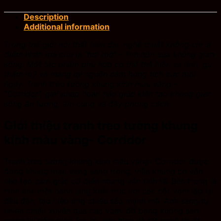
Description
Additional information
Trong thế giới nội thất hiện đại, nghệ thuật không chỉ là
điểm nhấn mà còn là “hơi thở” – linh hồn của không gian
sống. Một tác phẩm phù hợp có thể thể hiện cá tính, gu
thẩm mỹ và mang lại nguồn cảm hứng tích cực mỗi
ngày. Tranh treo tường khung kính màu vàng –
“Corridor”, giải pháp hoàn hảo giúp kiến tạo không gian
sống ấn tượng, ấm cúng và đầy phong cách.
Giới thiệu tranh treo tường khung
kính màu vàng- Corridor
Tranh treo tường khung kính màu vàng- Corridor được
đóng khung màu vàng sang trọng, viền khung có vân
nhẹ tạo cảm giác cổ điển nhưng vẫn tinh tế. Bên trong là
hình ảnh một hành lang kiến trúc với các cột vòm lặp lại
đều đặn, tạo hiệu ứng chiều sâu mạnh mẽ. Ánh sáng tự
nhiên chiếu xuyên qua các vòm, đổ bóng xuống sàn,
mang lại cảm giác ấm áp, yên bình và rất nghệ thuật.