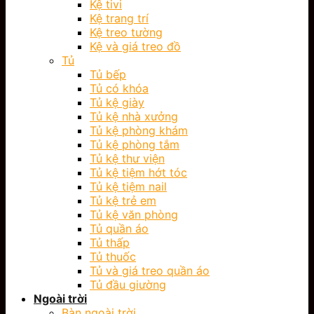
Kệ tivi
Kệ trang trí
Kệ treo tường
Kệ và giá treo đồ
Tủ
Tủ bếp
Tủ có khóa
Tủ kệ giày
Tủ kệ nhà xưởng
Tủ kệ phòng khám
Tủ kệ phòng tắm
Tủ kệ thư viện
Tủ kệ tiệm hớt tóc
Tủ kệ tiệm nail
Tủ kệ trẻ em
Tủ kệ văn phòng
Tủ quần áo
Tủ thấp
Tủ thuốc
Tủ và giá treo quần áo
Tủ đầu giường
Ngoài trời
Bàn ngoài trời