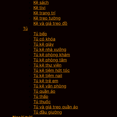
Kệ sách
Kệ tivi
Kệ trang trí
Kệ treo tường
Kệ và giá treo đồ
Tủ
Tủ bếp
Tủ có khóa
Tủ kệ giày
Tủ kệ nhà xưởng
Tủ kệ phòng khám
Tủ kệ phòng tắm
Tủ kệ thư viện
Tủ kệ tiệm hớt tóc
Tủ kệ tiệm nail
Tủ kệ trẻ em
Tủ kệ văn phòng
Tủ quần áo
Tủ thấp
Tủ thuốc
Tủ và giá treo quần áo
Tủ đầu giường