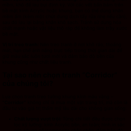
mềm, khô để lau bụi định kỳ. Với các vết bẩn bám trên
bề mặt kính Acrylic hoặc khung, bạn có thể dùng khăn
mềm ẩm (kèm một chút dung dịch tẩy rửa nhẹ nếu cần),
sau đó lau lại bằng khăn khô sạch. Tránh sử dụng hóa
chất mạnh hoặc vật liệu thô ráp để không làm trầy xước
bề mặt.
Vị trí treo tranh:
Nên treo tranh ở nơi khô ráo, thoáng
mát, hạn chế ánh nắng trực tiếp trong thời gian dài để
giữ màu sắc luôn tươi mới và đảm bảo độ bền của
khung cũng như chất liệu tranh.
Tại sao nên chọn tranh “Corridor”
của chúng tôi?
Lựa chọn tranh treo tường khung kính màu vàng –
“Corridor”
không chỉ là mua một vật trang trí, mà còn là
đầu tư vào giá trị thẩm mỹ lâu dài cho không gian sống:
Chất lượng vượt trội:
Từng chi tiết đều được chọn
lọc kỹ lưỡng: kính Acrylic bền, an toàn; hình in sắc
nét; khung gỗ/composite chắc chắn, đảm bảo độ