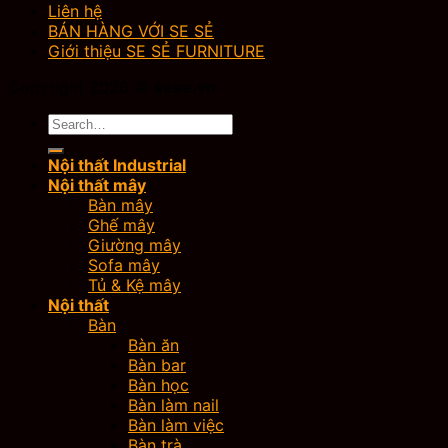
Liên hệ
BÁN HÀNG VỚI SE SẺ
Giới thiệu SE SẺ FURNITURE
Copyright 2026 ©
sese.vn
Search
for:
Nội thất Industrial
Nội thất mây
Bàn mây
Ghế mây
Giường mây
Sofa mây
Tủ & Kệ mây
Nội thất
Bàn
Bàn ăn
Bàn bar
Bàn học
Bàn làm nail
Bàn làm việc
Bàn trà