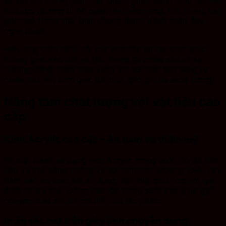
sự kết nối không gian. Tác phẩm giúp “đánh thức” những
khu vực thường bị bỏ quên như hành lang, cầu thang hay
góc nhỏ trong nhà, biến chúng thành điểm nhấn đầy
nghệ thuật.
Hiệu ứng phối cảnh với các vòm lặp lại tạo cảm giác
không gian kéo dài vô tận, mang lại chiều sâu và sự
thoáng đãng. Gam màu vàng ấm kết hợp ánh sáng tự
nhiên tạo nên cảm giác dễ chịu, gần gũi và sang trọng.
Nâng tầm chất lượng với vật liệu cao
cấp
Kính Acrylic cao cấp – An toàn và thẩm mỹ
Bề mặt tranh sử dụng kính Acrylic trong suốt, có độ bền
cao và khả năng chống vỡ tốt hơn kính thường. Điều này
đảm bảo an toàn khi sử dụng, đặc biệt phù hợp với gia
đình có trẻ nhỏ. Đồng thời, độ trong suốt cao giúp giữ
nguyên màu sắc và chi tiết của tác phẩm.
In ấn sắc nét trên giấy ảnh chuyên dụng