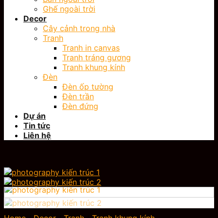
Ghế ngoài trời
Decor
Cây cảnh trong nhà
Tranh
Tranh in canvas
Tranh tráng gương
Tranh khung kính
Đèn
Đèn ốp tường
Đèn trần
Đèn đứng
Dự án
Tin tức
Liên hệ