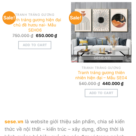
TRANH TRÁNG GƯƠNG
Sale!
Sale!
Tranh tráng gương hiện đại
chủ đề hươu nai- Mẫu
SEH06
Original
Current
750.000
₫
650.000
₫
price
price
was:
is:
ADD TO CART
750.000 ₫.
650.000 ₫.
TRANH TRÁNG GƯƠNG
Tranh tráng gương thiên
nhiên hiện đại – Mẫu SE04
Original
Curre
540.000
₫
440.000
₫
price
price
was:
is:
ADD TO CART
540.000 ₫.
440.0
sese.vn
là website giới thiệu sản phẩm, chia sẻ kiến
thức về nội thất – kiến trúc – xây dựng, đồng thời là