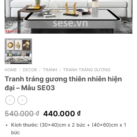
HOME
/
DECOR
/
TRANH
/
TRANH TRÁNG GƯƠNG
Tranh tráng gương thiên nhiên hiện
đại – Mẫu SE03
Original
Current
540.000
440.000
₫
₫
price
price
Kích thước:
(30×40)cm x 2 bức + (40×60)cm x 1
was:
is:
bức
540.000 ₫.
440.000 ₫.