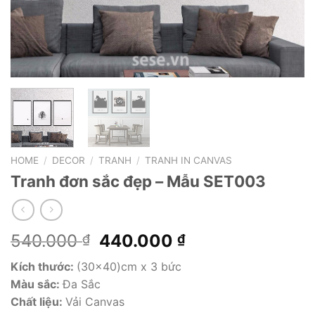
HOME
/
DECOR
/
TRANH
/
TRANH IN CANVAS
Tranh đơn sắc đẹp – Mẫu SET003
Original
Current
540.000
440.000
₫
₫
price
price
Kích thước:
(30×40)cm x 3 bức
was:
is:
Màu sắc:
Đa Sắc
540.000 ₫.
440.000 ₫.
Chất liệu:
Vải Canvas