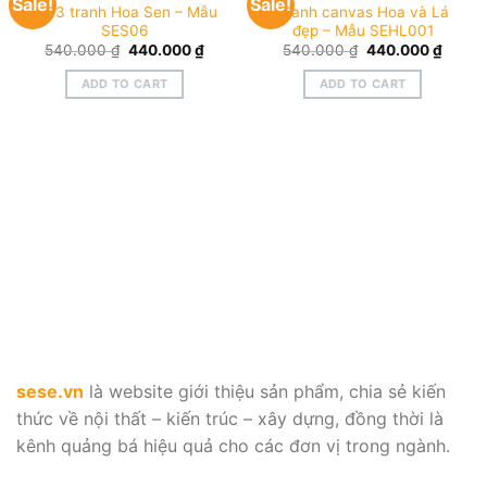
Sale!
Sale!
Bộ 3 tranh Hoa Sen – Mẫu
Tranh canvas Hoa và Lá
SES06
đẹp – Mẫu SEHL001
Original
Current
Original
Curre
540.000
₫
440.000
₫
540.000
₫
440.000
₫
price
price
price
price
was:
is:
was:
is:
ADD TO CART
ADD TO CART
540.000 ₫.
440.000 ₫.
540.000 ₫.
440.0
sese.vn
là website giới thiệu sản phẩm, chia sẻ kiến
thức về nội thất – kiến trúc – xây dựng, đồng thời là
kênh quảng bá hiệu quả cho các đơn vị trong ngành.