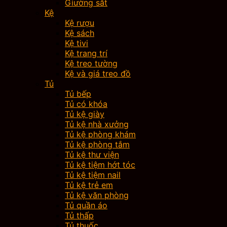
Giường sắt
Kệ
Kệ rượu
Kệ sách
Kệ tivi
Kệ trang trí
Kệ treo tường
Kệ và giá treo đồ
Tủ
Tủ bếp
Tủ có khóa
Tủ kệ giày
Tủ kệ nhà xưởng
Tủ kệ phòng khám
Tủ kệ phòng tắm
Tủ kệ thư viện
Tủ kệ tiệm hớt tóc
Tủ kệ tiệm nail
Tủ kệ trẻ em
Tủ kệ văn phòng
Tủ quần áo
Tủ thấp
Tủ thuốc