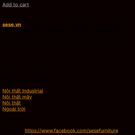
price
price
Add to cart
was:
is:
350.000 ₫.
250.000 ₫.
sese.vn
là website giới thiệu sản phẩm, chia sẻ kiến
thức về nội thất – kiến trúc – xây dựng, đồng thời là
kênh quảng bá hiệu quả cho các đơn vị trong ngành.
Danh mục sản phẩm
Nội thất Industrial
Nội thất mây
Nội thất
Ngoài trời
Liên hệ
Fanpage:
https://www.facebook.com/sesefurniture