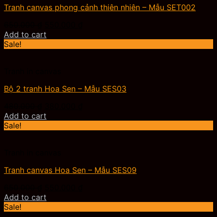
Tranh canvas phong cảnh thiên nhiên – Mẫu SET002
Original
Current
650.000
₫
550.000
₫
price
price
Add to cart
was:
is:
Sale!
650.000 ₫.
550.000 ₫.
Tranh in canvas
Bộ 2 tranh Hoa Sen – Mẫu SES03
Original
Current
480.000
₫
380.000
₫
price
price
Add to cart
was:
is:
Sale!
480.000 ₫.
380.000 ₫.
Tranh in canvas
Tranh canvas Hoa Sen – Mẫu SES09
Original
Current
650.000
₫
550.000
₫
price
price
Add to cart
was:
is:
Sale!
650.000 ₫.
550.000 ₫.