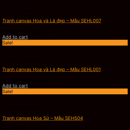
Tranh in canvas
Tranh canvas Hoa và Lá đẹp – Mẫu SEHL007
Original
Current
650.000
₫
550.000
₫
price
price
Add to cart
was:
is:
Sale!
650.000 ₫.
550.000 ₫.
Tranh in canvas
Tranh canvas Hoa và Lá đẹp – Mẫu SEHL001
Original
Current
540.000
₫
440.000
₫
price
price
Add to cart
was:
is:
Sale!
540.000 ₫.
440.000 ₫.
Tranh in canvas
Tranh canvas Hoa Sứ – Mẫu SEHS04
Original
Current
350.000
₫
250.000
₫