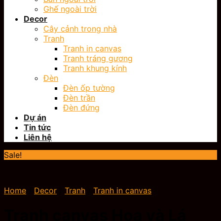
Ghế ngoài trời
Decor
Cây cảnh trong nhà
Tranh
Tranh in canvas
Tranh tráng gương
Tranh khung kính
Đèn
Đèn ốp tường
Đèn trần
Đèn đứng
Dự án
Tin tức
Liên hệ
Sale!
Home
/
Decor
/
Tranh
/
Tranh in canvas
Tranh canvas Hoa và Lá