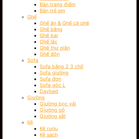
Bàn trang điểm
Bàn trẻ em
Ghế
Ghế ăn & Ghế cà phê
Ghế băng
Ghế bar
Ghế lắc
Ghế thư giãn
Ghế đôn
Sofa
Sofa băng 2 3 chỗ
Sofa giường
Sofa đơn
Sofa góc L
Daybed
Giường
Giường bọc vải
Giường gỗ
Giường sắt
Kệ
Kệ rượu
Kệ sách