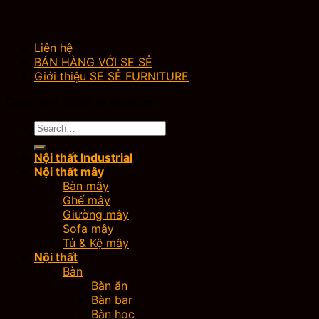
Liên hệ
BÁN HÀNG VỚI SE SẺ
Giới thiệu SE SẺ FURNITURE
Copyright 2026 ©
sese.vn
Search
for:
Nội thất Industrial
Nội thất mây
Bàn mây
Ghế mây
Giường mây
Sofa mây
Tủ & Kệ mây
Nội thất
Bàn
Bàn ăn
Bàn bar
Bàn học