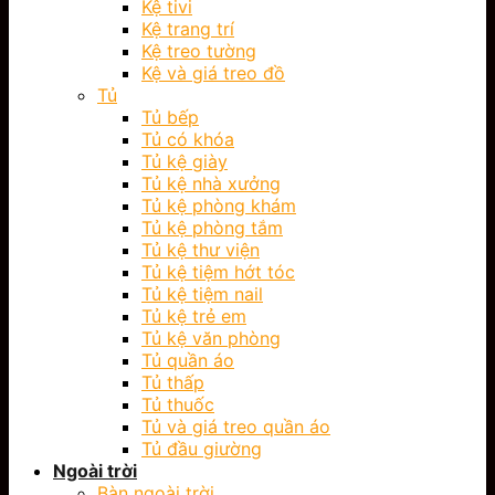
Kệ tivi
Kệ trang trí
Kệ treo tường
Kệ và giá treo đồ
Tủ
Tủ bếp
Tủ có khóa
Tủ kệ giày
Tủ kệ nhà xưởng
Tủ kệ phòng khám
Tủ kệ phòng tắm
Tủ kệ thư viện
Tủ kệ tiệm hớt tóc
Tủ kệ tiệm nail
Tủ kệ trẻ em
Tủ kệ văn phòng
Tủ quần áo
Tủ thấp
Tủ thuốc
Tủ và giá treo quần áo
Tủ đầu giường
Ngoài trời
Bàn ngoài trời