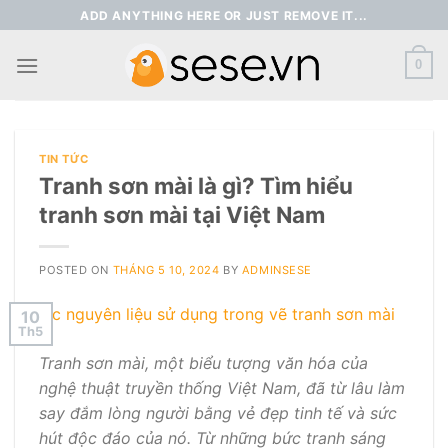
Skip
ADD ANYTHING HERE OR JUST REMOVE IT...
to
content
0
TIN TỨC
Tranh sơn mài là gì? Tìm hiểu
tranh sơn mài tại Việt Nam
POSTED ON
THÁNG 5 10, 2024
BY
ADMINSESE
10
Th5
Tranh sơn mài, một biểu tượng văn hóa của
nghệ thuật truyền thống Việt Nam, đã từ lâu làm
say đắm lòng người bằng vẻ đẹp tinh tế và sức
hút độc đáo của nó. Từ những bức tranh sáng