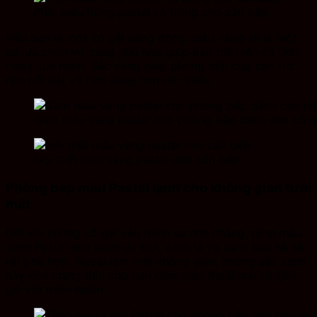
Phối màu hồng pastel và trắng cho căn bếp
Nếu bạn là một cô gái năng động, màu vàng sẽ là một
sự lựa chọn vô cùng phù hợp giúp bạn thể hiện cá tính
riêng của mình. Sắc vàng giúp phòng bếp của bạn trở
nên nổi bật và tươi sáng hơn rất nhiều.
Gam màu vàng pastel cho phòng bếp dành cho cô nà
Nội thất màu vàng pastel cho căn bếp
Phòng bếp màu Pastel lạnh cho không gian tươi
mát
Đối với những cô gái yêu thích sự nhẹ nhàng, tông màu
xanh Pastel như xanh da trời, xanh lá và xanh bạc hà sẽ
rất phù hợp. Ngoài làm mát không gian, những sắc xanh
này còn mang đến cho bạn cảm giác thoải mái và gần
gũi với thiên nhiên.