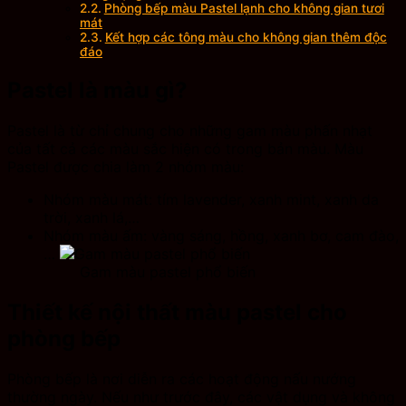
Phòng bếp màu Pastel lạnh cho không gian tươi
mát
Kết hợp các tông màu cho không gian thêm độc
đáo
Pastel là màu gì?
Pastel là từ chỉ chung cho những gam màu phấn nhạt
của tất cả các màu sắc hiện có trong bản màu. Màu
Pastel được chia làm 2 nhóm màu:
Nhóm màu mát: tím lavender, xanh mint, xanh da
trời, xanh lá,…
Nhóm màu ấm: vàng sáng, hồng, xanh bơ, cam đào,
…
Gam màu pastel phổ biến
Thiết kế nội thất màu pastel cho
phòng bếp
Phòng bếp là nơi diễn ra các hoạt động nấu nướng
thường ngày. Nếu như trước đây, các vật dụng và không