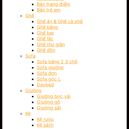
Bàn trang điểm
Bàn trẻ em
Ghế
Ghế ăn & Ghế cà phê
Ghế băng
Ghế bar
Ghế lắc
Ghế thư giãn
Ghế đôn
Sofa
Sofa băng 2 3 chỗ
Sofa giường
Sofa đơn
Sofa góc L
Daybed
Giường
Giường bọc vải
Giường gỗ
Giường sắt
Kệ
Kệ rượu
Kệ sách