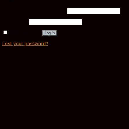
Username or email address
*
Password
*
Remember me
Log in
Lost your password?