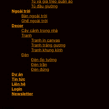
Tủ và giá treo quần áo
Tủ đầu giường
Ngoài trời
Bàn ngoài trời
Ghế ngoài trời
Decor
Cây cảnh trong nhà
Tranh
Tranh in canvas
Tranh tráng gương
Tranh khung kính
Đèn
Đèn ốp tường
Đèn trần
Đèn đứng
Dự án
Tin tức
Liên hệ
Login
Newsletter
Login