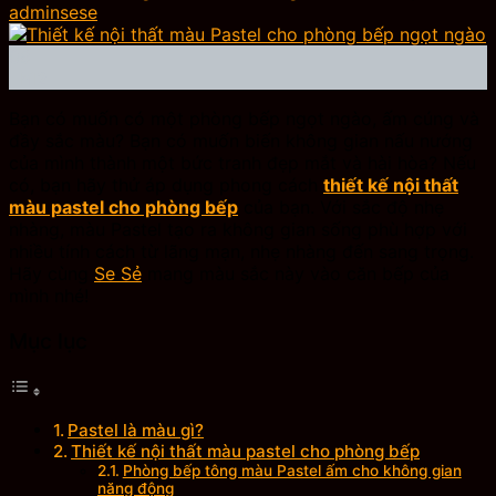
adminsese
08
Th12
Bạn có muốn có một phòng bếp ngọt ngào, ấm cúng và
đầy sắc màu? Bạn có muốn biến không gian nấu nướng
của mình thành một bức tranh đẹp mắt và hài hòa? Nếu
có, bạn hãy thử áp dụng phong cách
thiết kế nội thất
màu pastel cho phòng bếp
của bạn. Với sắc độ nhẹ
nhàng, màu Pastel tạo ra không gian sống phù hợp với
nhiều tính cách từ lãng mạn, nhẹ nhàng đến sang trọng.
Hãy cùng
Se Sẻ
mang màu sắc này vào căn bếp của
mình nhé!
Mục lục
Pastel là màu gì?
Thiết kế nội thất màu pastel cho phòng bếp
Phòng bếp tông màu Pastel ấm cho không gian
năng động