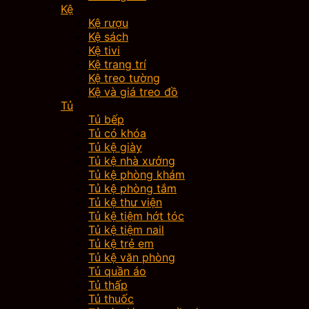
Kệ
Kệ rượu
Kệ sách
Kệ tivi
Kệ trang trí
Kệ treo tường
Kệ và giá treo đồ
Tủ
Tủ bếp
Tủ có khóa
Tủ kệ giày
Tủ kệ nhà xưởng
Tủ kệ phòng khám
Tủ kệ phòng tắm
Tủ kệ thư viện
Tủ kệ tiệm hớt tóc
Tủ kệ tiệm nail
Tủ kệ trẻ em
Tủ kệ văn phòng
Tủ quần áo
Tủ thấp
Tủ thuốc