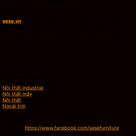
Không có bình luận nào để hiển thị.
sese.vn
là website giới thiệu sản phẩm, chia sẻ kiến
thức về nội thất – kiến trúc – xây dựng, đồng thời là
kênh quảng bá hiệu quả cho các đơn vị trong ngành.
Danh mục sản phẩm
Nội thất Industrial
Nội thất mây
Nội thất
Ngoài trời
Liên hệ
Fanpage:
https://www.facebook.com/sesefurniture