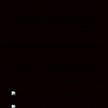
gian nhà bếp chỉ giới hạn trong một số màu như: trắng,
đen,… nhàm chán, thì giờ đây xu hướng mang màu
Pastel vào phòng bếp sẽ giúp không gian này trở nên
tươi mới, năng động hơn. Tùy theo tính cách và sở thích,
bạn có thể thoải mái lựa chọn những gam màu Pastel
phù hợp cho căn bếp của mình. Dưới đây là một số gợi ý
về cách thiết kế nội thất màu pastel cho phòng bếp
thêm ngọt ngào, ấm cúng:
Phòng bếp tông màu Pastel ấm cho không gian
năng động
Gam màu hồng khá được lòng các cô gái khi được sử
dụng để thiết kế khu vực bếp bởi nó đem đến cho khu
vực này sự nữ tính, ngọt ngào.Sắc hồng sẽ đem đến cho
bạn một không gian ấn tượng, tuy nhiên bạn nên kết hợp
thêm một chút màu trắng để không gian được cân bằng
và tránh cảm giác nóng bức.
Gam màu hồng pastel cho phòng bếp