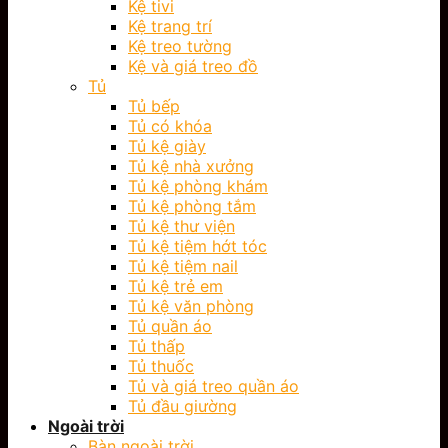
Kệ tivi
Kệ trang trí
Kệ treo tường
Kệ và giá treo đồ
Tủ
Tủ bếp
Tủ có khóa
Tủ kệ giày
Tủ kệ nhà xưởng
Tủ kệ phòng khám
Tủ kệ phòng tắm
Tủ kệ thư viện
Tủ kệ tiệm hớt tóc
Tủ kệ tiệm nail
Tủ kệ trẻ em
Tủ kệ văn phòng
Tủ quần áo
Tủ thấp
Tủ thuốc
Tủ và giá treo quần áo
Tủ đầu giường
Ngoài trời
Bàn ngoài trời