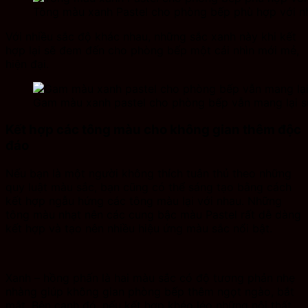
Tông màu xanh Pastel cho phòng bếp phù hợp với n
Với nhiều sắc độ khác nhau, những sắc xanh này khi kết
hợp lại sẽ đem đến cho phòng bếp một cái nhìn mới mẻ,
hiện đại.
Gam màu xanh pastel cho phòng bếp vẫn mang lại sự
Kết hợp các tông màu cho không gian thêm độc
đáo
Nếu bạn là một người không thích tuân thủ theo những
quy luật màu sắc, bạn cũng có thể sáng tạo bằng cách
kết hợp ngẫu hứng các tông màu lại với nhau. Những
tông màu nhạt nên các cung bậc màu Pastel rất dễ dàng
kết hợp và tạo nên nhiều hiệu ứng màu sắc nổi bật.
Xanh – hồng phấn là hai màu sắc có độ tương phản nhẹ
nhàng giúp không gian phòng bếp thêm ngọt ngào, bắt
mắt. Bên cạnh đó, nếu kết hợp khéo léo những nội thất