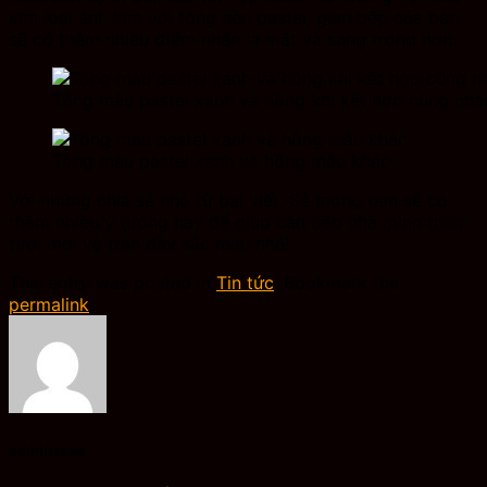
kim loại ánh kim với tông nền pastel, gian bếp của bạn
sẽ có thêm nhiều điểm nhấn lạ mắt và sang trọng hơn.
Tông màu pastel xanh và hồng khi kết hợp cùng nha
Tông màu pastel xanh và hồng mẫu khác
Với những chia sẻ nhỏ từ bài viết, Sẻ mong bạn sẽ có
thêm nhiều ý tưởng hay để giúp căn bếp nhà mình thêm
tươi mới và tràn đầy sắc màu nhé!
This entry was posted in
Tin tức
. Bookmark the
permalink
.
adminsese