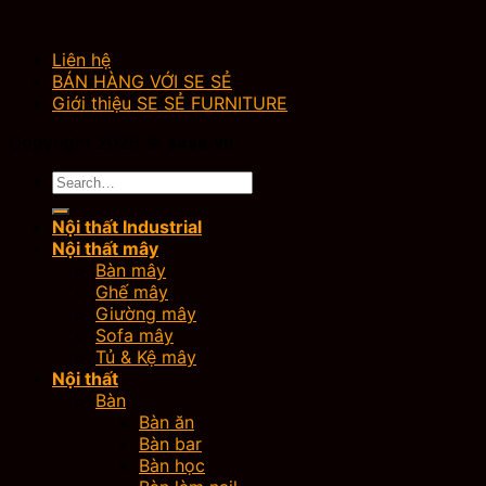
Liên hệ
BÁN HÀNG VỚI SE SẺ
Giới thiệu SE SẺ FURNITURE
Copyright 2026 ©
sese.vn
Search
for:
Nội thất Industrial
Nội thất mây
Bàn mây
Ghế mây
Giường mây
Sofa mây
Tủ & Kệ mây
Nội thất
Bàn
Bàn ăn
Bàn bar
Bàn học