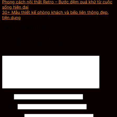
Phong cách nội thất Retro – Bước đệm quá khứ từ cuộc
sống hiện đại
30+ Mẫu thiết kế phòng khách và bếp liên thông đẹp,
tiện dụng
Để lại một bình luận
Email của bạn sẽ không được hiển thị công khai.
Các
trường bắt buộc được đánh dấu
*
Bình luận
*
Tên
*
Email
*
Trang web