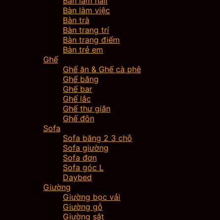
Bàn làm nail
Bàn làm việc
Bàn trà
Bàn trang trí
Bàn trang điểm
Bàn trẻ em
Ghế
Ghế ăn & Ghế cà phê
Ghế băng
Ghế bar
Ghế lắc
Ghế thư giãn
Ghế đôn
Sofa
Sofa băng 2 3 chỗ
Sofa giường
Sofa đơn
Sofa góc L
Daybed
Giường
Giường bọc vải
Giường gỗ
Giường sắt