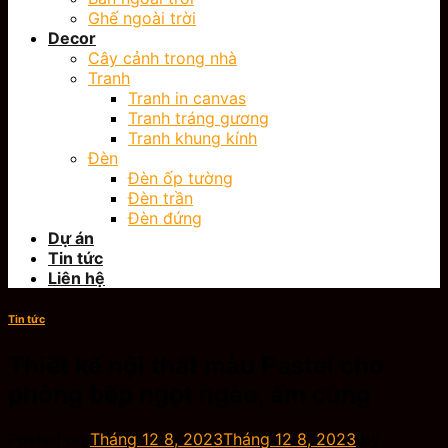
Ghế ngoài trời
Decor
Cây cảnh trong nhà
Tranh
Tranh in canvas
Tranh tráng gương
Tranh khung kính
Đèn
Đèn ốp tường
Đèn trần
Đèn đứng
Dự án
Tin tức
Liên hệ
Tin tức
Thiết kế nội thất màu Pastel cho
phòng bếp ngọt ngào, ấm cúng
Posted on
Tháng 12 8, 2023
Tháng 12 8, 2023
by