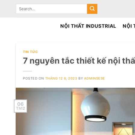
Skip
Search
to
for:
content
NỘI THẤT INDUSTRIAL
NỘI
TIN TỨC
7 nguyên tắc thiết kế nội th
POSTED ON
THÁNG 12 6, 2023
BY
ADMINSESE
06
Th12