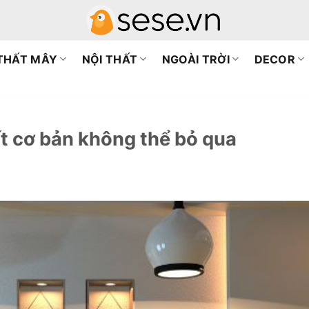
 THẤT MÂY
NỘI THẤT
NGOÀI TRỜI
DECOR
ất cơ bản không thể bỏ qua