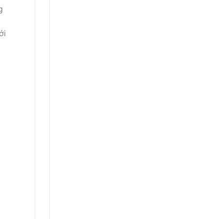
g
t
ới