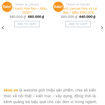
TRANH IN CANVAS
TRANH IN CANVAS
Sale!
Sale!
Bộ 2 tranh Hoa Sen – Mẫu
Tranh canvas Hoa và Lá
SES01
đẹp – Mẫu SEHL008
Original
Current
Original
Curre
580.000
₫
480.000
₫
540.000
₫
440.000
₫
price
price
price
price
was:
is:
was:
is:
ADD TO CART
ADD TO CART
580.000 ₫.
480.000 ₫.
540.000 ₫.
440.0
ent
e
000 ₫.
sese.vn
là website giới thiệu sản phẩm, chia sẻ kiến
thức về nội thất – kiến trúc – xây dựng, đồng thời là
kênh quảng bá hiệu quả cho các đơn vị trong ngành.