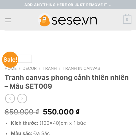
Skip
ADD ANYTHING HERE OR JUST REMOVE IT...
to
content
0
Sale!
HOME
/
DECOR
/
TRANH
/
TRANH IN CANVAS
Tranh canvas phong cảnh thiên nhiên
– Mẫu SET009
Original
Current
650.000
550.000
₫
₫
price
price
Kích thước:
(100×40)cm x 1 bức
was:
is:
650.000 ₫.
550.000 ₫.
Màu sắc:
Đa Sắc